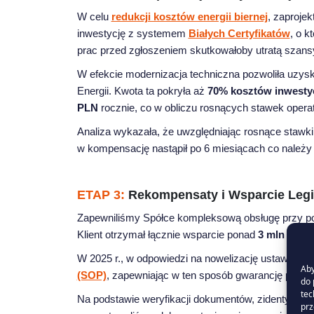
W celu
redukcji kosztów energii biernej
, zaproje
inwestycję z systemem
Białych Certyfikatów
, o 
prac przed zgłoszeniem skutkowałoby utratą szans
W efekcie modernizacja techniczna pozwoliła uzy
Energii. Kwota ta pokryła aż
70% kosztów inwestyc
PLN
rocznie, co w obliczu rosnących stawek operat
Analiza wykazała, że uwzględniając rosnące stawki o
w kompensację nastąpił po 6 miesiącach co należ
ETAP 3:
Rekompensaty i Wsparcie Legis
Zapewniliśmy Spółce kompleksową obsługę przy p
Klient otrzymał łącznie wsparcie ponad
3 mln PLN
(
W 2025 r., w odpowiedzi na nowelizację ustawy O
Aby
(SOP)
, zapewniając w ten sposób gwarancję popr
do 
tec
Na podstawie weryfikacji dokumentów, zidentyfik
prz