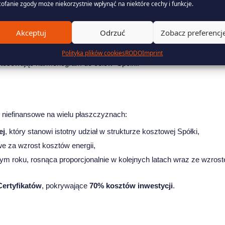
tem za rok 2024.
ofanie zgody może niekorzystnie wpłynąć na niektóre cechy i funkcje.
Akceptuj
Odrzuć
Zobacz preferencj
lementów jest dążenie do redukcji emisji CO₂. W celu sprostania real
Polityka plików cookies
RODO
Imprint
stosowując harmonogram do celów Spółki.
 niefinansowe na wielu płaszczyznach:
ej
, który stanowi istotny udział w strukturze kosztowej Spółki,
 za wzrost kosztów energii,
 roku, rosnąca proporcjonalnie w kolejnych latach wraz ze wzrostem
Certyfikatów
, pokrywające
70% kosztów inwestycji
.