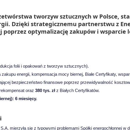
przetwórstwa tworzyw sztucznych w Polsce, st
ii. Dzięki strategicznemu partnerstwu z Ene
j poprzez optymalizację zakupów i wsparcie l
ukcja folii i opakowań z tworzyw sztucznych).
 zakupu energii, kompensacja mocy biernej, Białe Certyfikaty, wspa
dającej bezpieczeństwo finansowe poprzez przewidywalność kosztow
rekompensat oraz
380 tys. zł
z Białych Certyfikatów.
ernej):
6 miesięcy.
i
S.A. mierzyła się z typowymi problemami Spółki energochłonnej w 