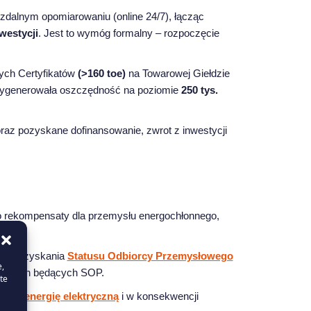
zdalnym opomiarowaniu (online 24/7), łącząc
westycji
. Jest to wymóg formalny – rozpoczęcie
ych Certyfikatów
(>160 toe)
na Towarowej Giełdzie
 wygenerowała oszczędność na poziomie
250 tys.
 oraz pozyskane dofinansowanie, zwrot z inwestycji
 rekompensaty dla przemysłu energochłonnego,
cesu uzyskania
Statusu Odbiorcy Przemysłowego
e,
izacjach będących SOP.
te
 za energię elektryczną
i w konsekwencji