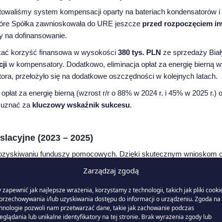
ktowaliśmy system kompensacji oparty na bateriach kondensatorów i 
które Spółka zawnioskowała do URE jeszcze
przed rozpoczęciem in
y na dofinansowanie.
skać korzyść finansowa w wysokości
380 tys. PLN
ze sprzedaży Biał
ji
w kompensatory. Dodatkowo, eliminacja opłat za energię bierną
ora, przełożyło się na dodatkowe oszczędności w kolejnych latach.
płat za energię bierną (wzrost r/r o 88% w 2024 r. i 45% w 2025 r.)
y uznać za
kluczowy wskaźnik sukcesu
.
lacyjne (2023 – 2025)
ozyskiwaniu funduszy pomocowych. Dzięki skutecznym wnioskom o
za 2023 r. i I połowę 2024 r.).
Zarządzaj zgodą
ZE i rosnące wymogi sprawozdawcze, przejęliśmy pełną obsługę pro
 zapewnić jak najlepsze wrażenia, korzystamy z technologii, takich jak pliki cooki
awnego wykonania sprawozdawczości, która jest niezbędna w organ
przechowywania i/lub uzyskiwania dostępu do informacji o urządzeniu. Zgoda na 
hnologie pozwoli nam przetwarzać dane, takie jak zachowanie podczas
owaliśmy możliwość
odzyskania części kosztów dotyczących akcyzy
eglądania lub unikalne identyfikatory na tej stronie. Brak wyrażenia zgody lub