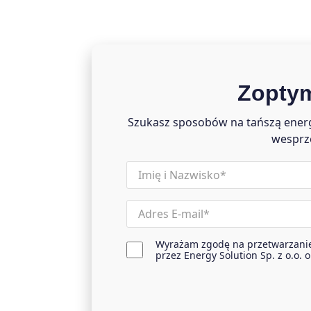
Zoptym
Szukasz sposobów na tańszą energi
wesprze
name
(wymagane)
Email
(wymagane)
Wyrażam zgodę na przetwarzani
agreement
przez Energy Solution Sp. z o.o. 
(wymagane)