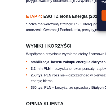
przygotowaliśmy dokumentację związaną z jej zwro
wyc
ETAP 4:
ESG i Zielona Energia (2025)
Spółka ma wdrożoną strategię ESG, której jednym z e
umorzenie Gwarancji Pochodzenia, precyzyjnie do
WYNIKI I KORZYŚCI
Współpraca przyniosła wymierne efekty finansowe i
stabilizacja
kosztu zakupu energii elektryczn
3,2 mln PLN
– pozyskane rekompensaty rządowe
250 tys. PLN rocznie
– oszczędność w pierwszym
energię bierną,
380 tys. PLN
– korzyści ze sprzedaży
Białych 
OPINIA KLIENTA