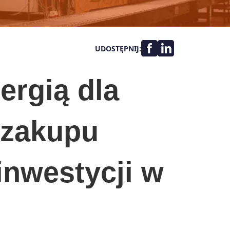
UDOSTĘPNIJ:
rgią dla
u zakupu
 inwestycji w