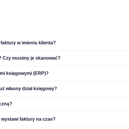
faktury w imieniu klienta?
r? Czy musimy je skanować?
ami księgowymi (ERP)?
już własny dział księgowy?
yczną?
 wystawi faktury na czas?