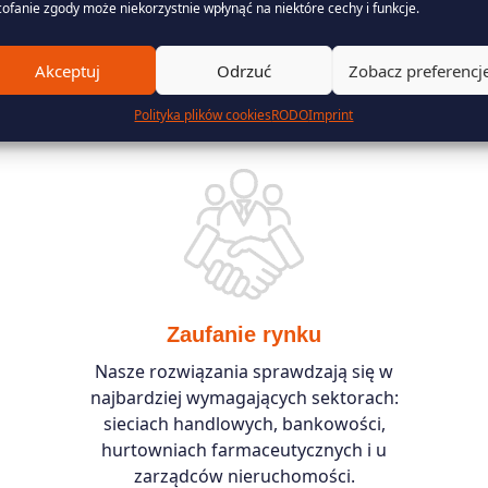
ofanie zgody może niekorzystnie wpłynąć na niektóre cechy i funkcje.
lution – dlaczego my?
Akceptuj
Odrzuć
Zobacz preferencj
Polityka plików cookies
RODO
Imprint
Zaufanie rynku
Nasze rozwiązania sprawdzają się w
najbardziej wymagających sektorach:
sieciach handlowych, bankowości,
hurtowniach farmaceutycznych i u
zarządców nieruchomości.