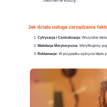
nadmierne koszty.
Jak działa usługa zarządzania fak
Cyfryzacja i Centralizacja:
Wszystkie faktur
Walidacja Merytoryczna:
Weryfikujemy pop
Reklamacje:
W przypadku wykrycia błędu p