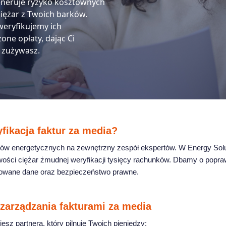
generuje ryzyko kosztownych
iężar z Twoich barków.
weryfikujemy ich
one opłaty, dając Ci
e zużywasz.
fikacja faktur za media?
diów energetycznych na zewnętrzny zespół ekspertów. W Energy Sol
wości ciężar żmudnej weryfikacji tysięcy rachunków. Dbamy o popra
ikowane dane oraz bezpieczeństwo prawne.
 zarządzania fakturami za media
esz partnera, który pilnuje Twoich pieniędzy: