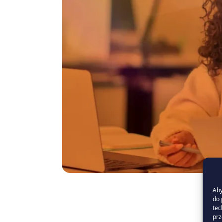
Aby
do 
tec
prz