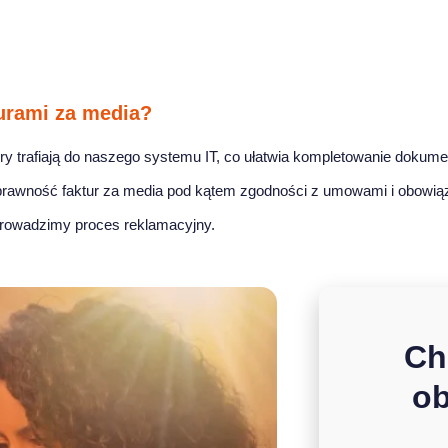
turami za media?
y trafiają do naszego systemu IT, co ułatwia kompletowanie dokument
rawność faktur za media pod kątem zgodności z umowami i obowiąz
rowadzimy proces reklamacyjny.
Ch
ob