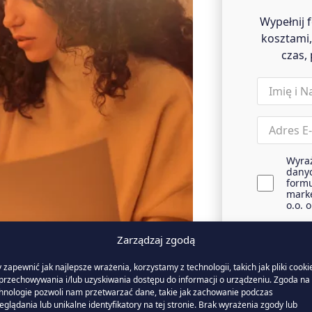
Wypełnij 
kosztami,
czas,
name
(wymagane)
Email
(wymagane)
Wyra
agreemen
dany
(wymagane)
formu
marke
o.o. 
Zarządzaj zgodą
 zapewnić jak najlepsze wrażenia, korzystamy z technologii, takich jak pliki cooki
przechowywania i/lub uzyskiwania dostępu do informacji o urządzeniu. Zgoda na 
hnologie pozwoli nam przetwarzać dane, takie jak zachowanie podczas
eglądania lub unikalne identyfikatory na tej stronie. Brak wyrażenia zgody lub