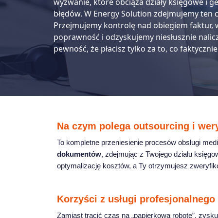
wyzwanie, które obciąża działy księgowe i 
błędów. W Energy Solution zdejmujemy ten c
Przejmujemy kontrolę nad obiegiem faktur, 
poprawność i odzyskujemy niesłusznie nalicz
pewność, że płacisz tylko za to, co faktyczni
Na czym polega outsourcing i wery
To kompletne przeniesienie procesów obsługi me
dokumentów
, zdejmując z Twojego działu księgo
optymalizację kosztów, a Ty otrzymujesz zweryf
Korzyści z usługi profesjonalnego
Zamiast tracić czas na „papierkową robotę”, zyskuj