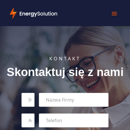
KONTAKT
Skontaktuj się z nami
Imię
Nazwa
i
firmy
Nazwisko
(wymagane)
Imię
Email
Phone
(wymagane)
(wymagane)