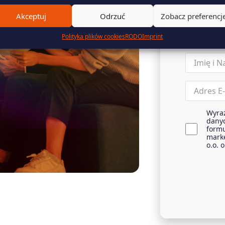
Wyp
komplekso
Akceptuj
Odrzuć
Zobacz preferencj
energią
Polityka plików cookies
RODO
Imprint
name
(wymagane)
Email
(wymagane)
Wyra
agreemen
dany
(wymagane)
formu
marke
o.o. 