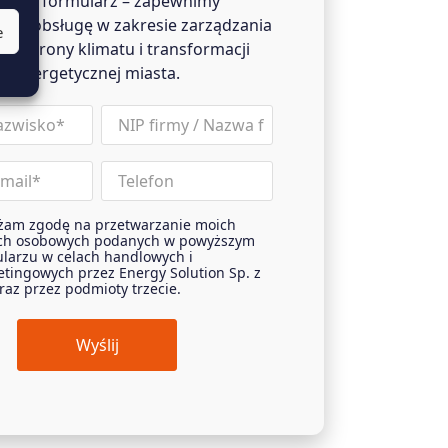
ełnij formularz – zapewnimy
wą obsługę w zakresie zarządzania
e
, ochrony klimatu i transformacji
energetycznej miasta.
nip
Phone
żam zgodę na przetwarzanie moich
t
ch osobowych podanych w powyższym
larzu w celach handlowych i
tingowych przez Energy Solution Sp. z
oraz przez podmioty trzecie.