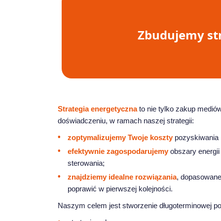
Zbudujemy str
Strategia energetyczna
to nie tylko zakup mediów
doświadczeniu, w ramach naszej strategii:
zoptymalizujemy Twoje koszty
pozyskiwania i
efektywnie zagospodarujemy
obszary energii
sterowania;
znajdziemy idealne rozwiązania
, dopasowane 
poprawić w pierwszej kolejności.
Naszym celem jest stworzenie długoterminowej po