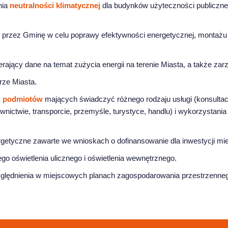
nia
neutralności klimatycznej
dla budynków użyteczności publicznej
przez Gminę w celu poprawy efektywności energetycznej, montażu in
erający dane na temat zużycia energii na terenie Miasta, a także za
ze Miasta.
u podmiotów
mających świadczyć różnego rodzaju usługi (konsultac
nictwie, transporcie, przemyśle, turystyce, handlu) i wykorzystania 
rgetyczne zawarte we wnioskach o dofinansowanie dla inwestycji mie
go oświetlenia ulicznego i oświetlenia wewnętrznego.
lędnienia w miejscowych planach zagospodarowania przestrzennego 