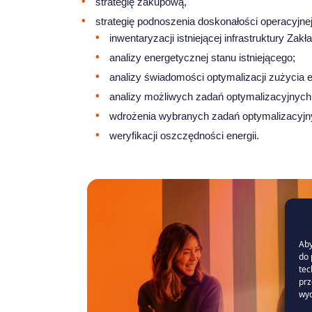
strategię zakupową,
strategię podnoszenia doskonałości operacyjne
inwentaryzacji istniejącej infrastruktury Zakł
analizy energetycznej stanu istniejącego;
analizy świadomości optymalizacji zużycia e
analizy możliwych zadań optymalizacyjnych
wdrożenia wybranych zadań optymalizacyjn
weryfikacji oszczędności energii.
Aby
do 
tec
prz
wyc