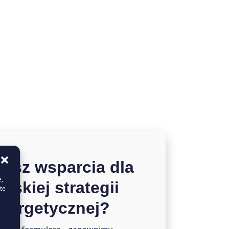
asz wsparcia dla
e,
ejskiej strategii
te
nergetycznej?