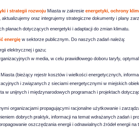
ki i strategii rozwoju
Miasta w zakresie
energetyki, ochrony klim
tualizujemy oraz integrujemy strategiczne dokumenty i plany zarzą
h planach dotyczących energetyki i adaptacji do zmian klimatu.
ić energię
w sektorze publicznym. Do naszych zadań należą:
ii elektrycznej i gazu;
ganizacyjnych w media, w celu prawidłowego doboru taryfy, optyma
h Miasta (bieżący rejestr kosztów i wielkości energetycznych, informa
cyjnych i związanych z sieciami energetycznymi w miejskich obiek
sta w unijnych i międzynarodowych programach i projektach dotyczą
znymi organizacjami propagującymi racjonalne użytkowanie i zarządz
ieniem dobrych praktyk, informacji na temat wdrażanych zadań i pr
opagowanie oszczędzania energii i odnawialnych źródeł energii na 