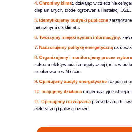
4.
Chronimy klima
t
, działając w dziedzinie osiąga
cieplarnianych, źródeł ogrzewania i instalacji OZE.
5.
Identyfikujemy budynki publiczne
zarządzane 
neutralnymi dla klimatu.
6.
Tworzymy miejski system informacyjny
, zawi
7.
Nadzorujemy politykę energetyczną
na obszar
8.
Organizujemy i monitorujemy proces wybor
zakresu efektywności energetycznej (m.in. w budow
zrealizowane w Mieście.
9.
Opiniujemy audyty energetyczne
i części ene
10.
Inicjujemy działania
modernizacyjne istniejące
11.
Opiniujemy rozwiązania
przewidziane do uwzg
elektryczną i paliwa gazowe.