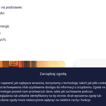
j na podstawie:
adu;
nergii;
;
ych;
Zarządzaj zgodą
Szuk
 zapewnić jak najlepsze wrażenia, korzystamy z technologii, takich jak pliki cooki
mi
przechowywania i/lub uzyskiwania dostępu do informacji o urządzeniu. Zgoda na 
hnologie pozwoli nam przetwarzać dane, takie jak zachowanie podczas
e
eglądania lub unikalne identyfikatory na tej stronie. Brak wyrażenia zgody lub
ofanie zgody może niekorzystnie wpłynąć na niektóre cechy i funkcje.